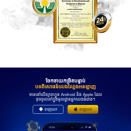
ចែកចាយកម្រិតបន្ទាប់
បទពិសោធន៍លេងល្បែងអនឡាញ
មាននៅលើស្មាតហ្វូន Android និង Apple ដែល
ចុចចូលទៅក្នុងមូលដ្ឋានអ្នកលេងធំជាង។
ទាញយក
ទាញយក