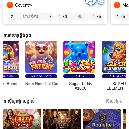
A
A
Coventry
Man
-2
ហាន់ឌីខាប់
2
1.93
អូដ
1.95
1.25
ការកំសាន្តថ្មីបំផុត
96.5%
RTP
96.84%
RTP
-
RTP
96.5%
m Boom
Nom Nom Fat Cat
Sugar Teddy
SUPER
X1000
ELEMENTS 2
កាស៊ីណូផ្សាយផ្ទាល់
មើលបន្ថែម